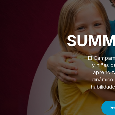
SUMM
El Campame
y niñas d
aprendiza
dinámico 
habilidade
In