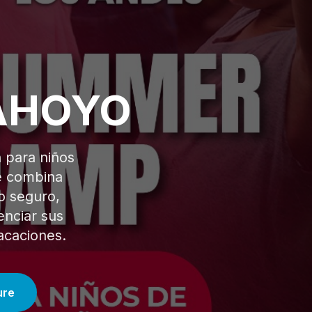
AHOYO
 para niños
ue combina
no seguro,
enciar sus
vacaciones.
ure