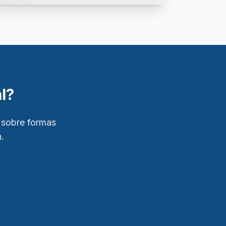
l?
 sobre formas
.