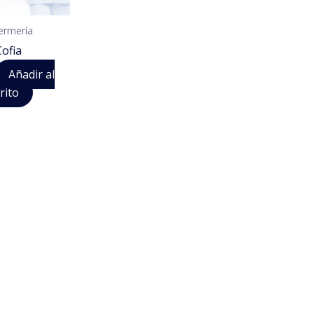
ermería
Cofia
Añadir al
rito