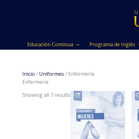
Ir
al
contenido
Educación Continua
Programa de Inglés
Inicio
/
Uniformes
/ Enfermería
Enfermería
Sorted
Showing all 7 results
by
latest