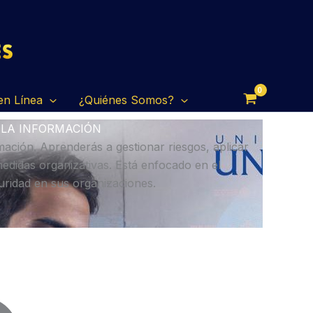
en Línea
¿Quiénes Somos?
 LA INFORMACIÓN
ación. Aprenderás a gestionar riesgos, aplicar
medidas organizativas. Está enfocado en el
guridad en sus organizaciones.