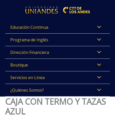
Ir
al
contenido
Educación Continua
Programa de Inglés
Dirección Financiera
Boutique
Servicios en Línea
¿Quiénes Somos?
CAJA CON TERMO Y TAZAS
AZUL