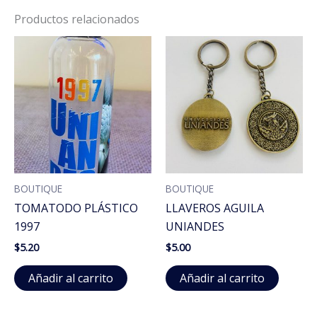
AZUL
cantidad
Productos relacionados
BOUTIQUE
BOUTIQUE
TOMATODO PLÁSTICO
LLAVEROS AGUILA
1997
UNIANDES
$
5.20
$
5.00
Añadir al carrito
Añadir al carrito