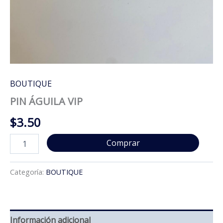
BOUTIQUE
PIN ÁGUILA VIP
$
3.50
PIN
Comprar
ÁGUILA
VIP
cantidad
Categoría:
BOUTIQUE
Información adicional