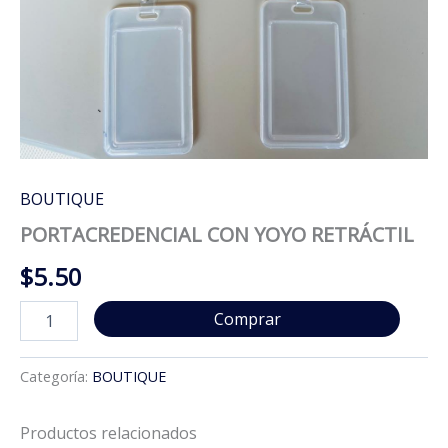
BOUTIQUE
PORTACREDENCIAL CON YOYO RETRÁCTIL
$
5.50
PORTACREDENCIAL
Comprar
CON
YOYO
RETRÁCTIL
Categoría:
BOUTIQUE
cantidad
Productos relacionados