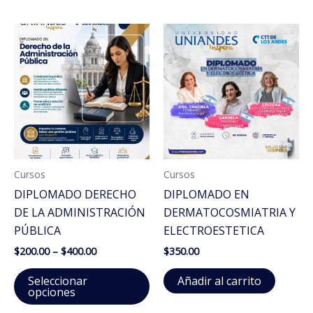
va
La
op
se
pu
el
en
la
pá
de
Cursos
Cursos
pr
DIPLOMADO DERECHO
DIPLOMADO EN
DE LA ADMINISTRACIÓN
DERMATOCOSMIATRIA Y
PÚBLICA
ELECTROESTETICA
Price
$
200.00
–
$
400.00
$
350.00
range:
Este
$200.00
Seleccionar
Añadir al carrito
through
producto
opciones
$400.00
tiene