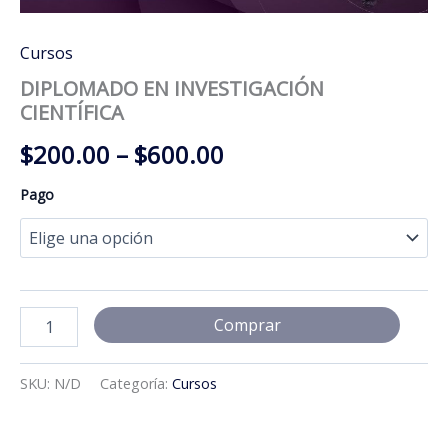
Cursos
DIPLOMADO EN INVESTIGACIÓN
CIENTÍFICA
Price
$
200.00
–
$
600.00
range:
Pago
$200.00
through
$600.00
DIPLOMADO
Comprar
EN
INVESTIGACIÓN
CIENTÍFICA
SKU:
N/D
Categoría:
Cursos
cantidad