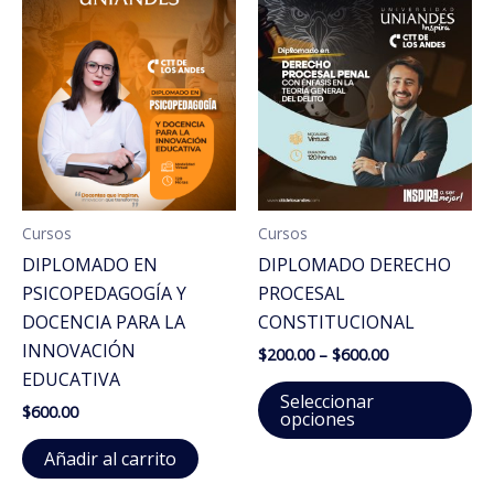
Cursos
Cursos
DIPLOMADO EN
DIPLOMADO DERECHO
PSICOPEDAGOGÍA Y
PROCESAL
DOCENCIA PARA LA
CONSTITUCIONAL
INNOVACIÓN
Price
$
200.00
–
$
600.00
range:
EDUCATIVA
Es
$200.00
Seleccionar
$
600.00
through
pr
opciones
$600.00
ti
Añadir al carrito
mú