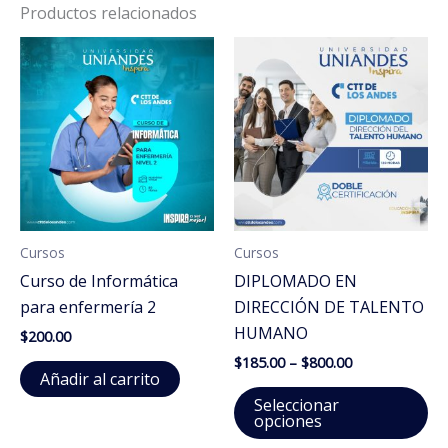
Productos relacionados
Cursos
Cursos
Curso de Informática
DIPLOMADO EN
para enfermería 2
DIRECCIÓN DE TALENTO
HUMANO
$
200.00
Price
$
185.00
–
$
800.00
Añadir al carrito
range:
Es
$185.00
Seleccionar
through
pr
opciones
$800.00
ti