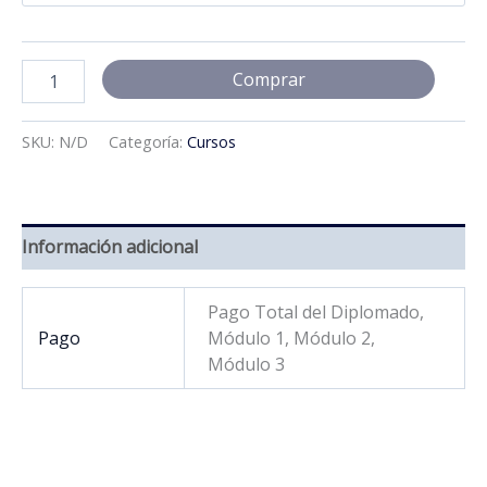
through
$600.00
DIPLOMADO
Comprar
EN
PSICOLOGÍA
CLÍNICA
SKU:
N/D
Categoría:
Cursos
INFANTIL
Y
DEL
ADOLESCENTE
cantidad
Información adicional
Pago Total del Diplomado,
Pago
Módulo 1, Módulo 2,
Módulo 3