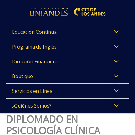
Ir
al
contenido
Educación Continua
Programa de Inglés
Dirección Financiera
Boutique
Servicios en Línea
¿Quiénes Somos?
DIPLOMADO EN
PSICOLOGÍA CLÍNICA