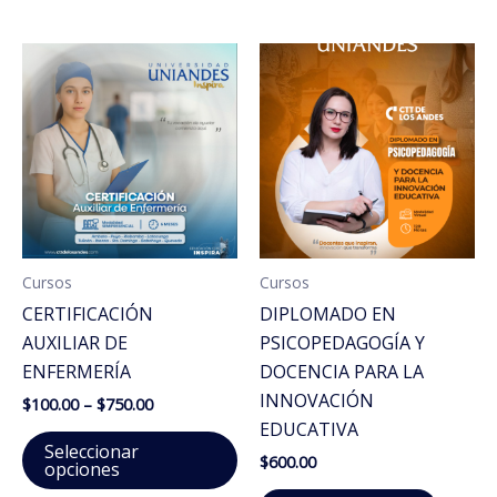
mú
va
La
op
se
pu
el
en
la
pá
Cursos
Cursos
de
CERTIFICACIÓN
DIPLOMADO EN
pr
AUXILIAR DE
PSICOPEDAGOGÍA Y
ENFERMERÍA
DOCENCIA PARA LA
INNOVACIÓN
Price
$
100.00
–
$
750.00
range:
EDUCATIVA
Este
$100.00
Seleccionar
$
600.00
through
producto
opciones
$750.00
tiene