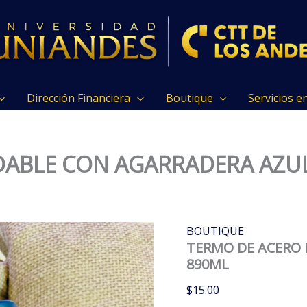
Dirección Financiera
Boutique
Servicios e
DABLE CON AGARRADERA AZU
BOUTIQUE
TERMO DE ACERO 
890ML
$
15.00