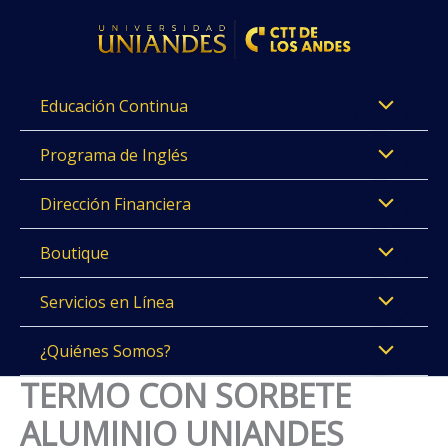
Ir
al
contenido
Educación Continua
Programa de Inglés
Dirección Financiera
Boutique
Servicios en Línea
¿Quiénes Somos?
TERMO CON SORBETE
ALUMINIO UNIANDES