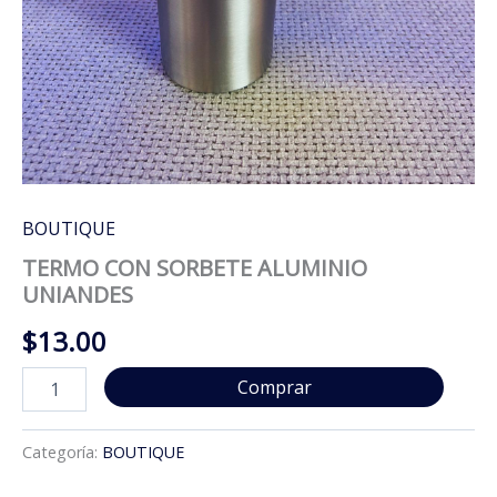
BOUTIQUE
TERMO CON SORBETE ALUMINIO
UNIANDES
$
13.00
TERMO
Comprar
CON
SORBETE
ALUMINIO
Categoría:
BOUTIQUE
UNIANDES
cantidad