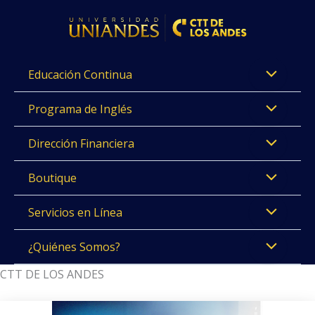
Ir
al
contenido
Educación Continua
Programa de Inglés
Dirección Financiera
Boutique
Servicios en Línea
¿Quiénes Somos?
CTT DE LOS ANDES